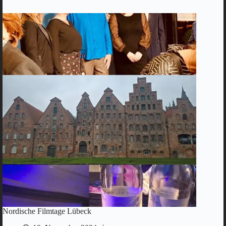
der
MDM
Nordische Filmtage Lübeck