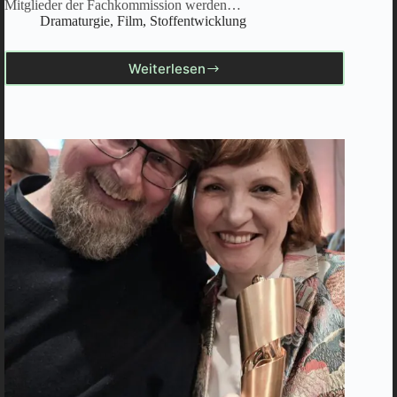
Mitglieder der Fachkommission werden…
Dramaturgie
,
Film
,
Stoffentwicklung
Weiterlesen
Zürcher
Filmstiftung