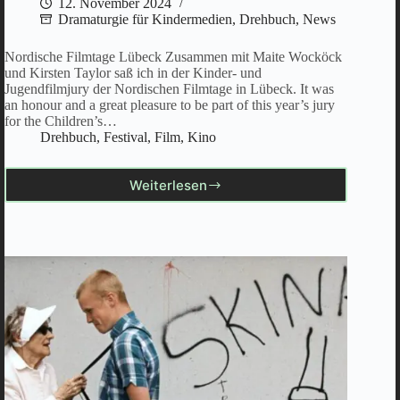
12. November 2024
Dramaturgie für Kindermedien
,
Drehbuch
,
News
Nordische Filmtage Lübeck Zusammen mit Maite Wocköck
und Kirsten Taylor saß ich in der Kinder- und
Jugendfilmjury der Nordischen Filmtage in Lübeck. It was
an honour and a great pleasure to be part of this year’s jury
for the Children’s…
Drehbuch
,
Festival
,
Film
,
Kino
Weiterlesen
Nordische
Filmtage
Lübeck