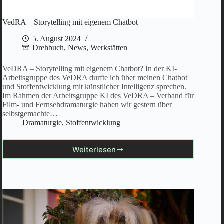
VedRA – Storytelling mit eigenem Chatbot
5. August 2024
Drehbuch
,
News
,
Werkstätten
VeDRA – Storytelling mit eigenem Chatbot? In der KI-
Arbeitsgruppe des VeDRA durfte ich über meinen Chatbot
und Stoffentwicklung mit künstlicher Intelligenz sprechen.
Im Rahmen der Arbeitsgruppe KI des VeDRA – Verband für
Film- und Fernsehdramaturgie haben wir gestern über
selbstgemachte…
Dramaturgie
,
Stoffentwicklung
Weiterlesen
VedRA
–
Storytelling
mit
eigenem
Chatbot