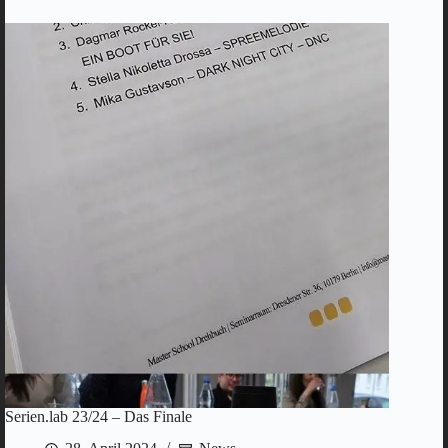
–
Modulwoche
4
und
Pitch
Serien.lab 23/24 – Das Finale