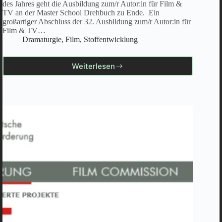
des Jahres geht die Ausbildung zum/r Autor:in für Film &
TV an der Master School Drehbuch zu Ende. Ein
großartiger Abschluss der 32. Ausbildung zum/r Autor:in für
Film & TV…
Dramaturgie
,
Film
,
Stoffentwicklung
Weiterlesen
Pitch
an
der
Master
School
Drehbuch