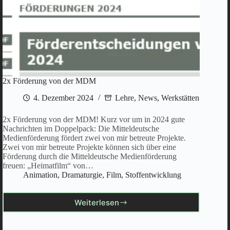
2x Förderung von der MDM
4. Dezember 2024
Lehre
,
News
,
Werkstätten
2x Förderung von der MDM! Kurz vor um in 2024 gute
Nachrichten im Doppelpack: Die Mitteldeutsche
Medienförderung fördert zwei von mir betreute Projekte.
Zwei von mir betreute Projekte können sich über eine
Förderung durch die Mitteldeutsche Medienförderung
freuen: „Heimatfilm“ von…
Animation
,
Dramaturgie
,
Film
,
Stoffentwicklung
Weiterlesen
2x
Förderung
von