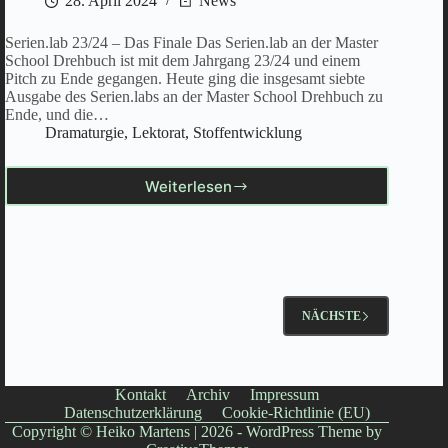
28. April 2024
News
Serien.lab 23/24 – Das Finale Das Serien.lab an der Master
School Drehbuch ist mit dem Jahrgang 23/24 und einem
Pitch zu Ende gegangen. Heute ging die insgesamt siebte
Ausgabe des Serien.labs an der Master School Drehbuch zu
Ende, und die…
Dramaturgie
,
Lektorat
,
Stoffentwicklung
Weiterlesen
Serien.lab
23/24
–
Das
Finale
NÄCHSTE
Kontakt
Archiv
Impressum
Datenschutzerklärung
Cookie-Richtlinie (EU)
Copyright © Heiko Martens | 2026 - WordPress Theme by