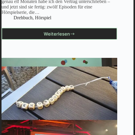
genau elf Monaten habe ich den Vertrag unterschrieben –
und jetzt sind sie fertig: zwölf Episoden für eine
Hörspielserie, die…
Drehbuch
,
Hörspiel
Weiterlesen
It’s
a
wrap
–
Hörspielserie
auf
dem
Weg