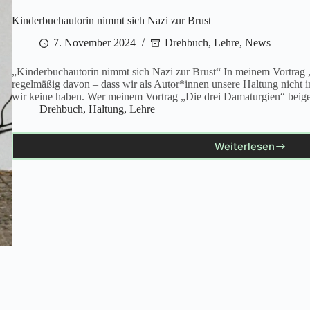
Kinderbuchautorin nimmt sich Nazi zur Brust
7. November 2024
Drehbuch
,
Lehre
,
News
„Kinderbuchautorin nimmt sich Nazi zur Brust“ In meinem Vortrag 
regelmäßig davon – dass wir als Autor*innen unsere Haltung nicht i
wir keine haben. Wer meinem Vortrag „Die drei Damaturgien“ bei
Drehbuch
,
Haltung
,
Lehre
Weiterlesen
Kinderbuch
nimmt
sich
Nazi
zur
Brust