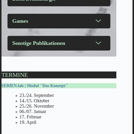
Games
Sonstige Publikationen
TERMINE
SERIEN.lab
| Modul "Das Konzept"
23./24. September
14./15. Oktober
25./26. November
06./07. Januar
17. Februar
19. April