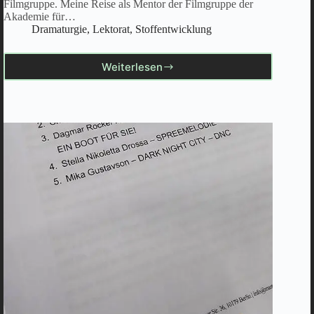
Filmgruppe. Meine Reise als Mentor der Filmgruppe der
Akademie für…
Dramaturgie
,
Lektorat
,
Stoffentwicklung
Weiterlesen
AKM
23-
24
–
Modulwoche
4
und
Pitch