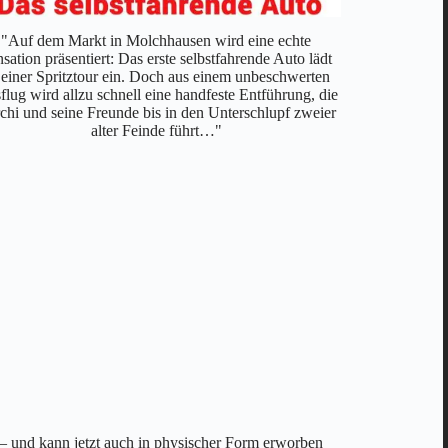
"Auf dem Markt in Molchhausen wird eine echte
"Hopps fi
sation präsentiert: Das erste selbstfahrende Auto lädt
Schriftze
 einer Spritztour ein. Doch aus einem unbeschwerten
Kieselzw
lug wird allzu schnell eine handfeste Entführung, die
streitsücht
chi und seine Freunde bis in den Unterschlupf zweier
heimgesucht h
alter Feinde führt…"
auf den W
 – und kann jetzt auch in physischer Form erworben